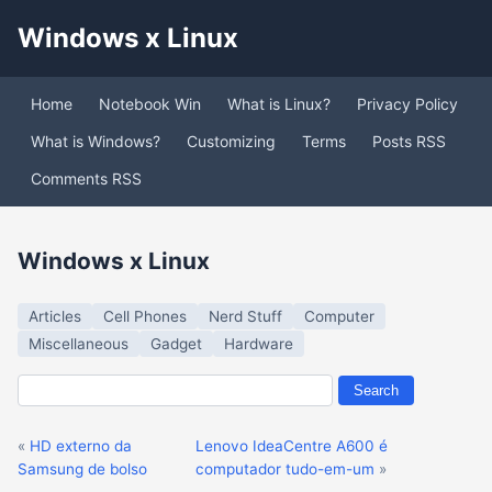
Windows x Linux
Home
Notebook Win
What is Linux?
Privacy Policy
What is Windows?
Customizing
Terms
Posts RSS
Comments RSS
Windows x Linux
Articles
Cell Phones
Nerd Stuff
Computer
Miscellaneous
Gadget
Hardware
«
HD externo da
Lenovo IdeaCentre A600 é
Samsung de bolso
computador tudo-em-um
»