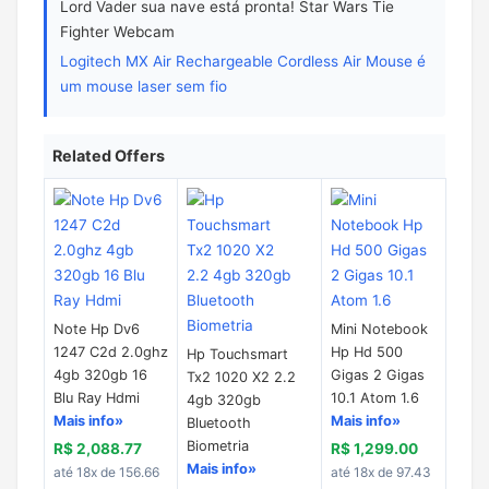
Lord Vader sua nave está pronta! Star Wars Tie
Fighter Webcam
Logitech MX Air Rechargeable Cordless Air Mouse é
um mouse laser sem fio
Related Offers
Note Hp Dv6
Mini Notebook
1247 C2d 2.0ghz
Hp Hd 500
Hp Touchsmart
4gb 320gb 16
Gigas 2 Gigas
Tx2 1020 X2 2.2
Blu Ray Hdmi
10.1 Atom 1.6
4gb 320gb
Mais info»
Mais info»
Bluetooth
Biometria
R$ 2,088.77
R$ 1,299.00
Mais info»
até 18x de 156.66
até 18x de 97.43