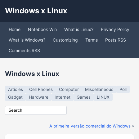
Windows x Linux
Home
Notebook Win
What is Linux?
Privacy Policy
What is Windows?
Customizing
Terms
Posts RSS
Comments RSS
Windows x Linux
Articles
Cell Phones
Computer
Miscellaneous
Poll
Gadget
Hardware
Internet
Games
LINUX
A primeira versão comercial do Windows
»