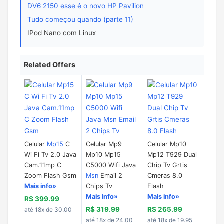
DV6 2150 esse é o novo HP Pavilion
Tudo começou quando (parte 11)
IPod Nano com Linux
Related Offers
Celular
Mp15
C
Celular Mp9
Celular Mp10
Wi Fi Tv 2.0 Java
Mp10 Mp15
Mp12 T929 Dual
Cam.11mp C
C5000 Wifi Java
Chip Tv Grtis
Zoom Flash Gsm
Msn
Email 2
Cmeras 8.0
Mais info»
Chips Tv
Flash
Mais info»
Mais info»
R$ 399.99
R$ 319.99
R$ 265.99
até 18x de 30.00
até 18x de 24.00
até 18x de 19.95