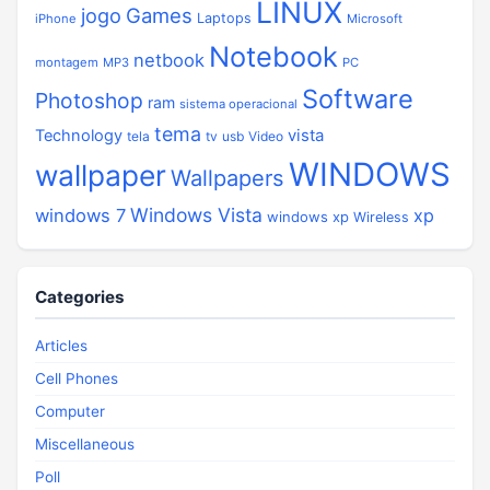
LINUX
jogo
Games
Laptops
iPhone
Microsoft
Notebook
netbook
montagem
MP3
PC
Software
Photoshop
ram
sistema operacional
tema
vista
Technology
tela
tv
usb
Video
WINDOWS
wallpaper
Wallpapers
Windows Vista
windows 7
xp
windows xp
Wireless
Categories
Articles
Cell Phones
Computer
Miscellaneous
Poll