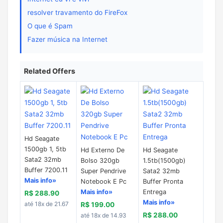
resolver travamento do FireFox
O que é Spam
Fazer música na Internet
Related Offers
Hd Seagate
1500gb 1, 5tb
Hd Externo De
Hd Seagate
Sata2 32mb
Bolso 320gb
1.5tb(1500gb)
Buffer 7200.11
Super Pendrive
Sata2 32mb
Mais info»
Notebook E Pc
Buffer Pronta
Mais info»
Entrega
R$ 288.90
Mais info»
até 18x de 21.67
R$ 199.00
R$ 288.00
até 18x de 14.93