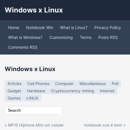
Windows x Linux
Home
Notebook Win
What is Linux?
Privacy Policy
What is Windows?
Customizing
Terms
Posts RSS
Comments RSS
Windows x Linux
Articles
Cell Phones
Computer
Miscellaneous
Poll
Gadget
Hardware
Cryptocurrency mining
Internet
Games
LINUX
« MP15 Hiphone Mini um celular
notebook cce é bom »