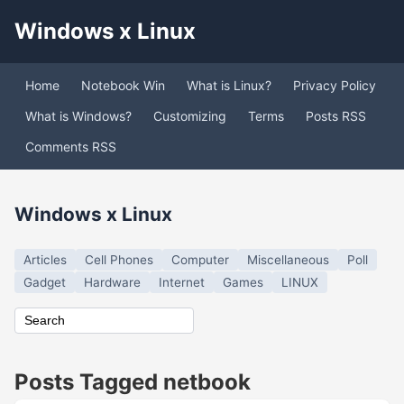
Windows x Linux
Home
Notebook Win
What is Linux?
Privacy Policy
What is Windows?
Customizing
Terms
Posts RSS
Comments RSS
Windows x Linux
Articles
Cell Phones
Computer
Miscellaneous
Poll
Gadget
Hardware
Internet
Games
LINUX
Posts Tagged netbook