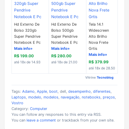
Hd Externo De
Hd Externo De
Tela 14.1
Bolso 320gb
Bolso 500gb
Widescreen
Super Pendrive
Super Pendrive
Alto Brilho
Notebook E Pc
Notebook E Pc
Nova Frete
Mais info»
Mais info»
Grtis
Mais info»
R$ 199.00
R$ 280.00
R$ 379.99
até 18x de 14.93
até 18x de 21.00
até 18x de 28.50
Vitrine
Tecnoblog
Tags:
Adamo
,
Apple
,
boot
, dell,
desempenho
,
diferentes
,
Laptops
,
modelo
,
modelos
,
navegação
,
notebooks
,
preços
,
Vostro
Category:
Computer
You can follow any responses to this entry via RSS.
You can
leave a comment
or trackback from your own site.