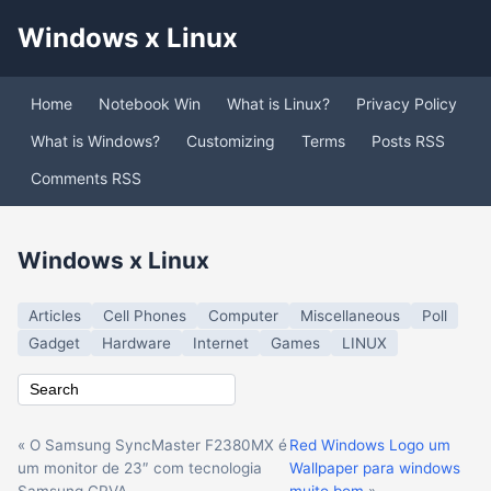
Windows x Linux
Home
Notebook Win
What is Linux?
Privacy Policy
What is Windows?
Customizing
Terms
Posts RSS
Comments RSS
Windows x Linux
Articles
Cell Phones
Computer
Miscellaneous
Poll
Gadget
Hardware
Internet
Games
LINUX
« O Samsung SyncMaster F2380MX é
Red Windows Logo um
um monitor de 23″ com tecnologia
Wallpaper para windows