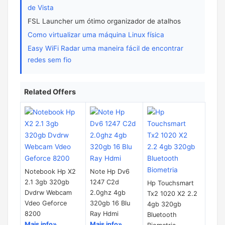
de Vista
FSL Launcher um ótimo organizador de atalhos
Como virtualizar uma máquina Linux física
Easy WiFi Radar uma maneira fácil de encontrar
redes sem fio
Related Offers
Notebook Hp X2
Note Hp Dv6
2.1 3gb 320gb
1247 C2d
Hp Touchsmart
Dvdrw Webcam
2.0ghz 4gb
Tx2 1020 X2 2.2
Vdeo Geforce
320gb 16 Blu
4gb 320gb
8200
Ray Hdmi
Bluetooth
Mais info»
Mais info»