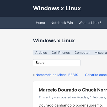
Windows x Linux
Home
Notebook Win
What is Linux?
Windows x Linux
Articles
Cell Phones
Computer
Miscell
«
Namorada do Michel BBB10
Gabarito conc
Marcelo Dourado o Chuck Norri
This entry was posted on Monday, 1 February,
Dourado ganhando o poder supremo: