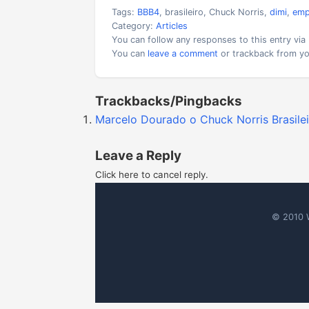
Tags:
BBB4
, brasileiro, Chuck Norris,
dimi
,
emp
Category:
Articles
You can follow any responses to this entry via
You can
leave a comment
or trackback from yo
Trackbacks/Pingbacks
Marcelo Dourado o Chuck Norris Brasilei
Leave a Reply
Click here to cancel reply.
© 2010 