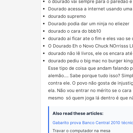
o dourado vai sempre para o paredao e 
Dourado acessa a internet usando uma c
dourado supremo
Dourado podia dar um ninja no eliezer
dourado o cara do bbb10
dourado ai ficar ate o fim e eles vao s
O Dourado Eh o Novo Chuck NOrrisss L
dourado não lê livros, ele os encara at
dourado pediu o big mac no burger king,
Esse tipo de coisa que andam falando 
alemão…. Sabe porque tudo isso? Simp
contra ele. O povo não gosta de injustiç
ela. Não vou entrar no mérito se o cara
mesmo só quem joga lá dentro é que n
Also read these articles:
Gabarito prova Banco Central 2010 técni
Travar o computador na mesa