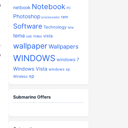
Notebook
m
netbook
PC
Photoshop
ram
processador
Software
Technology
tela
tema
vista
usb
Video
wallpaper
.
Wallpapers
a
WINDOWS
windows 7
Windows Vista
windows xp
xp
Wireless
Submarino Offers