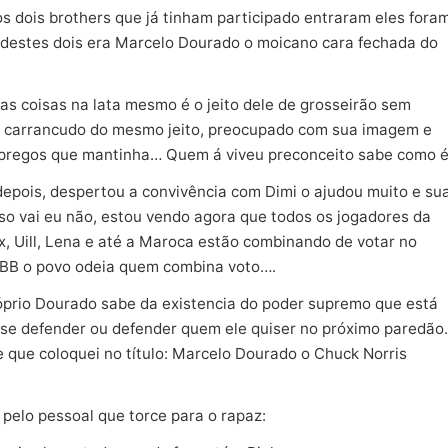
dois brothers que já tinham participado entraram eles fora
m destes dois era Marcelo Dourado o moicano cara fechada do
 as coisas na lata mesmo é o jeito dele de grosseirão sem
u carrancudo do mesmo jeito, preocupado com sua imagem e
mpregos que mantinha… Quem á viveu preconceito sabe como é
 depois, despertou a convivência com Dimi o ajudou muito e su
sso vai eu não, estou vendo agora que todos os jogadores da
ex, Uill, Lena e até a Maroca estão combinando de votar no
BB o povo odeia quem combina voto….
prio Dourado sabe da existencia do poder supremo que está
se defender ou defender quem ele quiser no próximo paredão.
se que coloquei no título: Marcelo Dourado o Chuck Norris
pelo pessoal que torce para o rapaz: