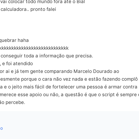
vai colocar todo mundo fora até o Bial
alculadora.. pronto falei
e quebrar haha
kkkkkkkkkkkkkkkkkkkkkkkkkkkk
é conseguir toda a informação que precisa.
 e foi atendido
por ai e já tem gente comparando Marcelo Dourado ao
lesmente porque o cara não vez nada e estão fazendo complô
a e o jeito mais fácil de fortelecer uma pessoa é armar contra
 merece esse apoio ou não, a questão é que o script é sempre 
ão percebe.
co