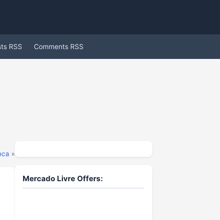
sts RSS
Comments RSS
nca
»
Mercado Livre Offers: