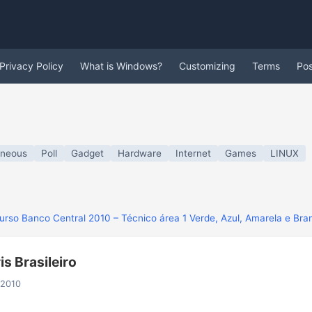
Privacy Policy
What is Windows?
Customizing
Terms
Po
aneous
Poll
Gadget
Hardware
Internet
Games
LINUX
urso Banco Central 2010 – Técnico área 1 Verde, Azul, Amarela e Bra
s Brasileiro
 2010