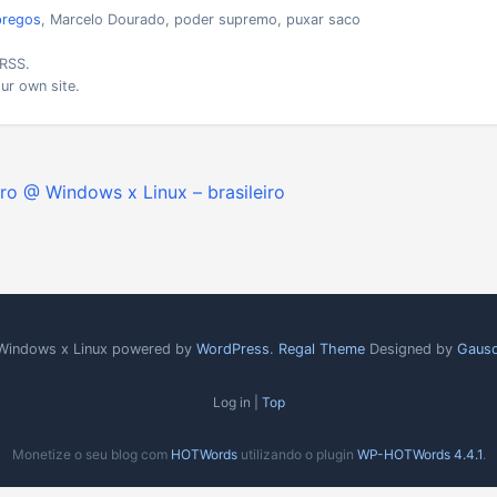
regos
, Marcelo Dourado, poder supremo, puxar saco
 RSS.
ur own site.
ro @ Windows x Linux – brasileiro
Windows x Linux powered by
WordPress
.
Regal Theme
Designed by
Gauso
Log in |
Top
Monetize o seu blog com
HOTWords
utilizando o plugin
WP-HOTWords 4.4.1
.