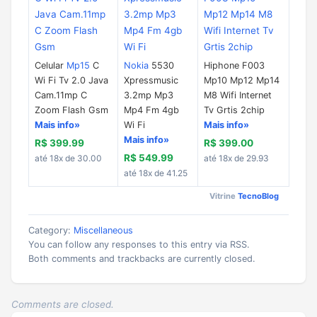
Celular
Mp15
C
Nokia
5530
Hiphone F003
Wi Fi Tv 2.0 Java
Xpressmusic
Mp10 Mp12 Mp14
Cam.11mp C
3.2mp Mp3
M8 Wifi Internet
Zoom Flash Gsm
Mp4 Fm 4gb
Tv Grtis 2chip
Mais info»
Wi Fi
Mais info»
Mais info»
R$ 399.99
R$ 399.00
R$ 549.99
até 18x de 30.00
até 18x de 29.93
até 18x de 41.25
Vitrine
TecnoBlog
Category:
Miscellaneous
You can follow any responses to this entry via RSS.
Both comments and trackbacks are currently closed.
Comments are closed.