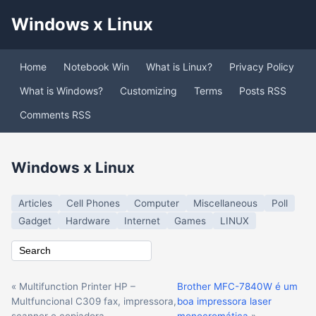
Windows x Linux
Home
Notebook Win
What is Linux?
Privacy Policy
What is Windows?
Customizing
Terms
Posts RSS
Comments RSS
Windows x Linux
Articles
Cell Phones
Computer
Miscellaneous
Poll
Gadget
Hardware
Internet
Games
LINUX
« Multifunction Printer HP –
Brother MFC-7840W é um
Multfuncional C309 fax, impressora,
boa impressora laser