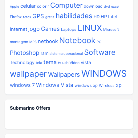
Computer
celular
download
colorir
Apple
dvd
excel
habilidades
GPS
HP
Intel
HD
Firefox
fotos
gratis
LINUX
jogo
Games
Internet
Laptops
Microsoft
Notebook
netbook
montagem
MP3
PC
Software
Photoshop
ram
sistema operacional
tema
vista
Technology
tela
usb
Video
tv
WINDOWS
wallpaper
Wallpapers
Windows Vista
windows 7
xp
windows xp
Wireless
Submarino Offers