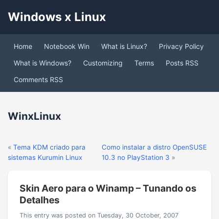
Windows x Linux
Home
Notebook Win
What is Linux?
Privacy Policy
What is Windows?
Customizing
Terms
Posts RSS
Comments RSS
WinxLinux
«
Tema KDM criado para
Como instalar a distro OpenSUSE
sistemas Kurumin Linux
10.3 no PlayStation 3
»
Skin Aero para o Winamp – Tunando os
Detalhes
This entry was posted on Tuesday, 30 October, 2007