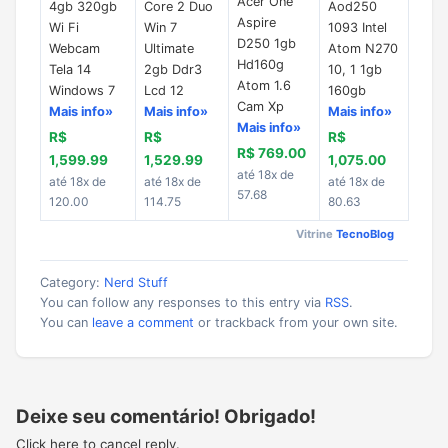
Acer One
4gb 320gb
Core 2 Duo
Aod250
Aspire
Wi Fi
Win 7
1093 Intel
D250 1gb
Webcam
Ultimate
Atom N270
Hd160g
Tela 14
2gb Ddr3
10, 1 1gb
Atom 1.6
Windows 7
Lcd 12
160gb
Cam Xp
Mais info»
Mais info»
Mais info»
Mais info»
R$
R$
R$
R$ 769.00
1,599.99
1,529.99
1,075.00
até 18x de
até 18x de
até 18x de
até 18x de
57.68
120.00
114.75
80.63
Vitrine
TecnoBlog
Category:
Nerd Stuff
You can follow any responses to this entry via
RSS
.
You can
leave a comment
or trackback from your own site.
Deixe seu comentário! Obrigado!
Click here to cancel reply.