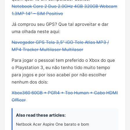
Notebook Core 2 Duo 2.0GHz 4GB 320GB Webcam
1.3MP 14″ – SIM Positivo
Já comprou seu GPS? Que tal aproveitar e dar
uma olhada neste aqui:
Navegador GPS Tela 3,5″ iGO Tele Atlas MP3 /
MP4 Tracker Multilaser Multilaser
Para jogar o pessoal tem preferido o Xbox do que
o Playstation 3, eu não tenho tido muito tempo
para jogos e por isso acabei por não escolher
nenhum dos dois:
Xbox360 60GB + PGR4 + Too Human + Cabo HDMI
Officer
Also read these articles:
Netbook Acer Aspire One barato e bom