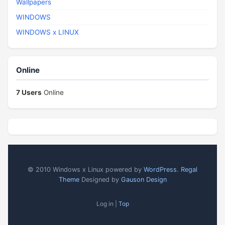
Wallpapers
WINDOWS
WINDOWS x LINUX
Online
7 Users
Online
© 2010 Windows x Linux powered by
WordPress
.
Regal
Theme
Designed by
Gauson Design
Log in |
Top