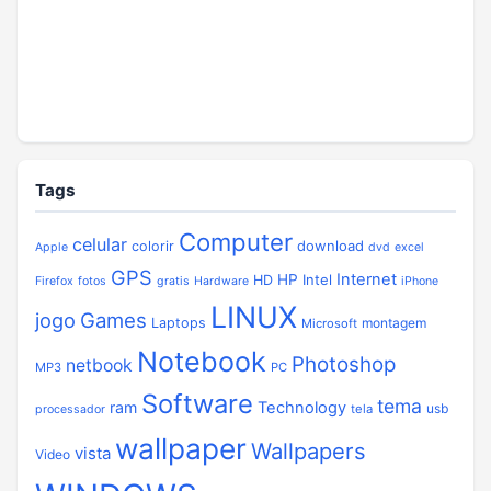
Tags
Computer
celular
download
colorir
Apple
dvd
excel
GPS
Internet
HP
Intel
HD
Firefox
fotos
gratis
Hardware
iPhone
LINUX
jogo
Games
Laptops
montagem
Microsoft
Notebook
Photoshop
netbook
MP3
PC
Software
tema
ram
Technology
usb
tela
processador
wallpaper
Wallpapers
vista
Video