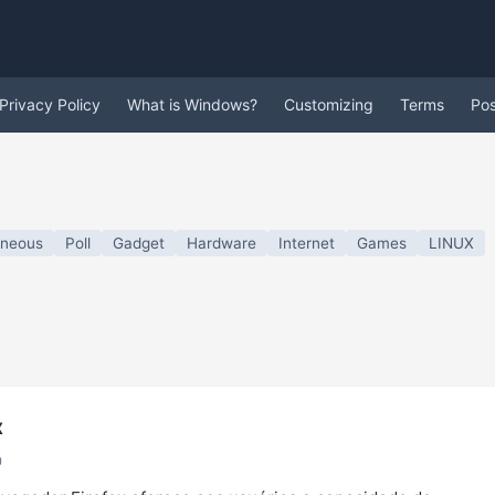
Privacy Policy
What is Windows?
Customizing
Terms
Po
aneous
Poll
Gadget
Hardware
Internet
Games
LINUX
x
0