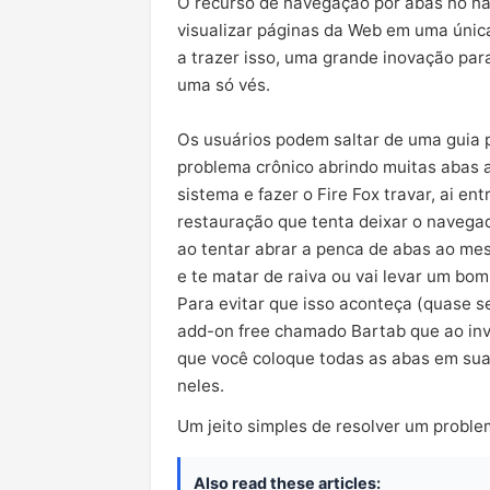
O recurso de navegação por abas no na
visualizar páginas da Web em uma única
a trazer isso, uma grande inovação par
uma só vés.
Os usuários podem saltar de uma guia 
problema crônico abrindo muitas abas 
sistema e fazer o Fire Fox travar, ai en
restauração que tenta deixar o navega
ao tentar abrar a penca de abas ao me
e te matar de raiva ou vai levar um bo
Para evitar que isso aconteça (quase s
add-on free chamado Bartab que ao in
que você coloque todas as abas em sua 
neles.
Um jeito simples de resolver um probl
Also read these articles: