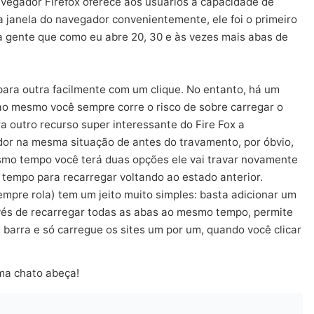
vegador Firefox oferece aos usuários a capacidade de
 janela do navegador convenientemente, ele foi o primeiro
a gente que como eu abre 20, 30 e às vezes mais abas de
para outra facilmente com um clique. No entanto, há um
ao mesmo você sempre corre o risco de sobre carregar o
tra outro recurso super interessante do Fire Fox a
dor na mesma situação de antes do travamento, por óbvio,
smo tempo você terá duas opções ele vai travar novamente
m tempo para recarregar voltando ao estado anterior.
empre rola) tem um jeito muito simples: basta adicionar um
vés de recarregar todas as abas ao mesmo tempo, permite
barra e só carregue os sites um por um, quando você clicar
ema chato abeça!