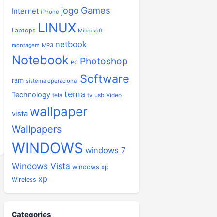
jogo
Games
Internet
iPhone
LINUX
Laptops
Microsoft
netbook
montagem
MP3
Notebook
Photoshop
PC
Software
ram
sistema operacional
tema
Technology
tela
tv
usb
Video
wallpaper
vista
Wallpapers
WINDOWS
windows 7
Windows Vista
windows xp
xp
Wireless
Categories