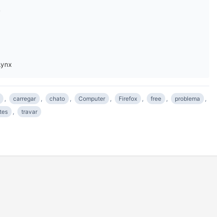
?
Lynx
,
carregar
,
chato
,
Computer
,
Firefox
,
free
,
problema
,
ites
,
travar