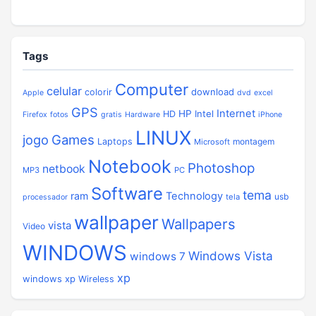
Tags
Computer
celular
download
colorir
Apple
dvd
excel
GPS
Internet
HP
Intel
HD
Firefox
fotos
gratis
Hardware
iPhone
LINUX
jogo
Games
Laptops
montagem
Microsoft
Notebook
Photoshop
netbook
MP3
PC
Software
tema
ram
Technology
usb
tela
processador
wallpaper
Wallpapers
vista
Video
WINDOWS
Windows Vista
windows 7
xp
windows xp
Wireless