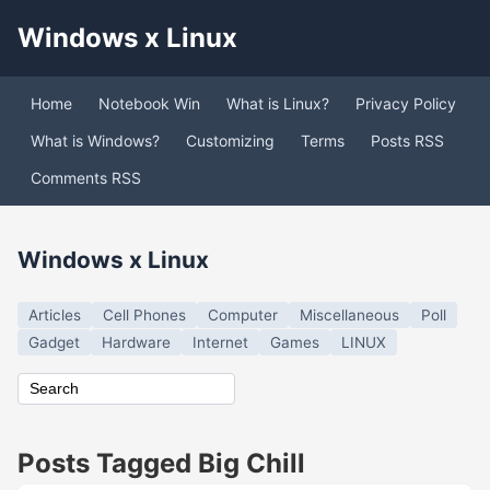
Windows x Linux
Home
Notebook Win
What is Linux?
Privacy Policy
What is Windows?
Customizing
Terms
Posts RSS
Comments RSS
Windows x Linux
Articles
Cell Phones
Computer
Miscellaneous
Poll
Gadget
Hardware
Internet
Games
LINUX
Posts Tagged Big Chill