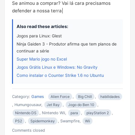
Se animou a comprar? Vai lá cara precisamos
defender a nossa terra|
Also read these articles:
Jogos para Linux: Glest
Ninja Gaiden 3 - Produtor afirma que tem planos de
continuar a série
Super Mario jogo no Excel
Jogos Grátis Linux e Windows: No Gravity
Como instalar o Counter Strike 1.6 no Ubuntu
Category:
Games
Alien Force
,
Big Chill
,
habilidades
, Humungousaur,
Jet Ray
,
Jogo do Ben 10
,
Nintendo DS
, Nintendo Wii,
para
,
playStation 2
,
PS2
,
Spidermonkey
, Swampfire,
Wii
Comments closed