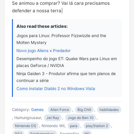
Se animou a comprar? Vai lá cara precisamos
defender a nossa terra|
Also read these articles:
Jogos para Linux: Professor Fizzwizzle and the
Molten Mystery
Novo jogo Aliens x Predador
Desempenho do jogo ET: Quake Wars para Linux em
placas GeForce / NVIDIA
Ninja Gaiden 3 - Produtor afirma que tem planos de
continuar a série
Como instalar Diablo 2 no Windows Vista
Category:
Games
Alien Force
,
Big Chill
,
habilidades
, Humungousaur,
Jet Ray
,
Jogo do Ben 10
,
Nintendo DS
, Nintendo Wii,
para
,
playStation 2
,
PS2
,
Spidermonkey
, Swampfire,
Wii