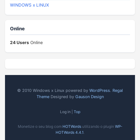
WINDOWS x LINUX
Online
24 Users
Online
© 2010 Windows x Linux powered by
WordPress
.
Regal
Theme
Designed by
Gauson Design
Log in |
Top
Monetize o seu blog com
HOTWords
utilizando o plugin
WP-
HOTWords 4.4.1
.