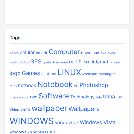
Tags
Computer
celular
download
colorir
Apple
dvd
excel
GPS
Internet
HP
Intel
HD
Firefox
fotos
gratis
Hardware
iPhone
LINUX
jogo
Games
Laptops
montagem
Microsoft
Notebook
Photoshop
netbook
MP3
PC
Software
tema
ram
Technology
usb
tela
processador
wallpaper
Wallpapers
vista
Video
WINDOWS
Windows Vista
windows 7
xp
windows xp
Wireless